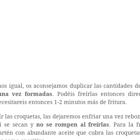
mos igual, os aconsejamos duplicar las cantidades d
 una vez formadas
. Podéis freírlas entonces dir
cesitareis entonces 1-2 minutos más de fritura.
ír las croquetas, las dejaremos enfriar una vez reb
sí se secan y
no se rompen al freírlas
. Para la f
sartén con abundante aceite que cubra las croquetas