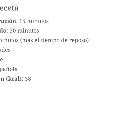
receta
ración
: 15 minutos
ado
: 30 minutos
minutos (más el tiempo de reposo)
ades
te
spañola
n (kcal)
: 58