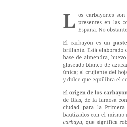
L
os carbayones so
presentes en las c
España. No obstante
El carbayón es un
paste
brillante. Está elaborado
base de almendra, huevo 
glaseado blanco de azúcar
única; el crujiente del ho
y dulce que equilibra el c
El
origen de los carbayo
de Blas, de la famosa con
ciudad para la Primera 
bautizados con el mismo 
carbayu
, que significa r