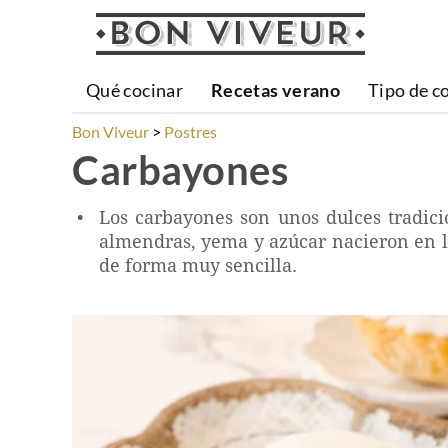
Qué cocinar
Recetas verano
Tipo de c
Bon Viveur
Postres
Carbayones
Los carbayones son unos dulces tradicio
almendras, yema y azúcar nacieron en la
de forma muy sencilla.