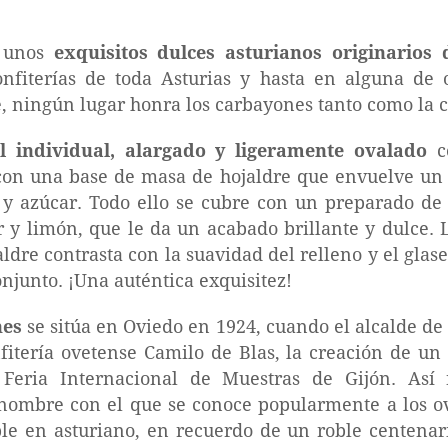
n unos
exquisitos dulces asturianos originarios
onfiterías de toda Asturias y hasta en alguna de o
, ningún lugar honra los carbayones tanto como la c
l individual, alargado y ligeramente ovalado
co
 con una base de masa de hojaldre que envuelve un 
y azúcar. Todo ello se cubre con un preparado d
 y limón, que le da un acabado brillante y dulce. L
jaldre contrasta con la suavidad del relleno y el gla
onjunto. ¡Una auténtica exquisitez!
nes
se sitúa en Oviedo en 1924, cuando el alcalde de 
fitería ovetense Camilo de Blas, la creación de un
Feria Internacional de Muestras de Gijón. Así 
nombre con el que se conoce popularmente a los o
oble en asturiano, en recuerdo de un roble centena