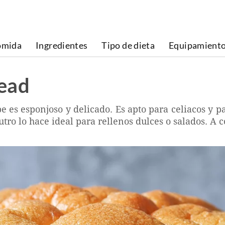
omida
Ingredientes
Tipo de dieta
Equipamient
ead
es esponjoso y delicado. Es apto para celiacos y pa
tro lo hace ideal para rellenos dulces o salados. A c