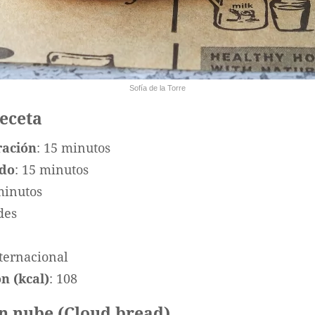
Sofía de la Torre
receta
ración
: 15 minutos
ado
: 15 minutos
minutos
des
nternacional
n (kcal)
: 108
an nube (Cloud bread)