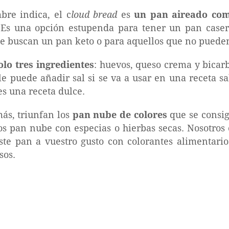
re indica, el c
loud bread
es
un pan aireado com
. Es una opción estupenda para tener un pan casero
ue buscan un pan keto o para aquellos que no puede
olo tres ingredientes
: huevos, queso crema y bicarb
le puede añadir sal si se va a usar en una receta s
 es una receta dulce.
más, triunfan los
pan nube de colores
que se consi
os pan nube con especias o hierbas secas. Nosotros
te pan a vuestro gusto con colorantes alimentario
sos.