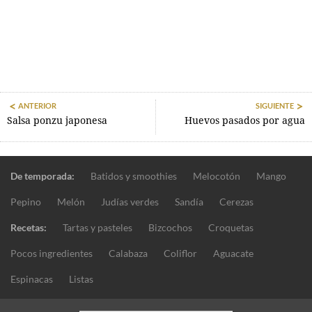
ANTERIOR
SIGUIENTE
Salsa ponzu japonesa
Huevos pasados por agua
De temporada:
Batidos y smoothies
Melocotón
Mango
Pepino
Melón
Judías verdes
Sandía
Cerezas
Recetas:
Tartas y pasteles
Bizcochos
Croquetas
Pocos ingredientes
Calabaza
Coliflor
Aguacate
Espinacas
Listas