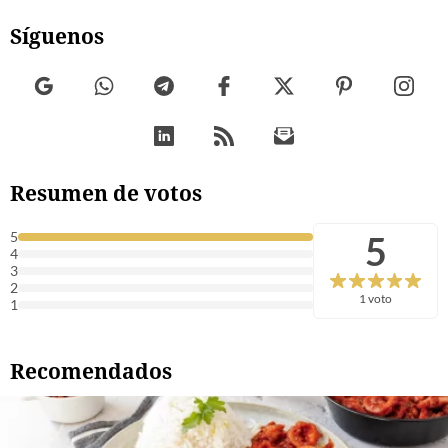
Síguenos
Resumen de votos
5
5
4
3
2
1 voto
1
Recomendados