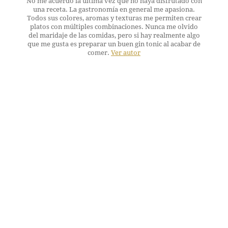
No me acuerdo la última vez que no haya disfrutado con
una receta. La gastronomía en general me apasiona.
Todos sus colores, aromas y texturas me permiten crear
platos con múltiples combinaciones. Nunca me olvido
del maridaje de las comidas, pero si hay realmente algo
que me gusta es preparar un buen gin tonic al acabar de
comer.
Ver autor