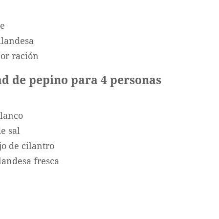
te
ailandesa
por ración
ad de pepino para 4 personas
blanco
e sal
 de cilantro
ilandesa fresca