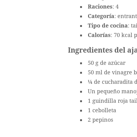
Raciones
: 4
Categoría
: entran
Tipo de cocina
: t
Calorías
: 70 kcal 
Ingredientes del aj
50 g de azúcar
50 ml de vinagre 
¼ de cucharadita d
Un pequeño manojo
1 guindilla roja ta
1 cebolleta
2 pepinos