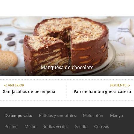
Marquesa de chocolate
ANTERIOR
SIGUIENTE
San Jacobos de berenjena
Pan de hamburguesa casero
De temporada:
Batidos y smoothies
Melocotón
Mango
Pepino
Melón
Judías verdes
Sandía
Cerezas