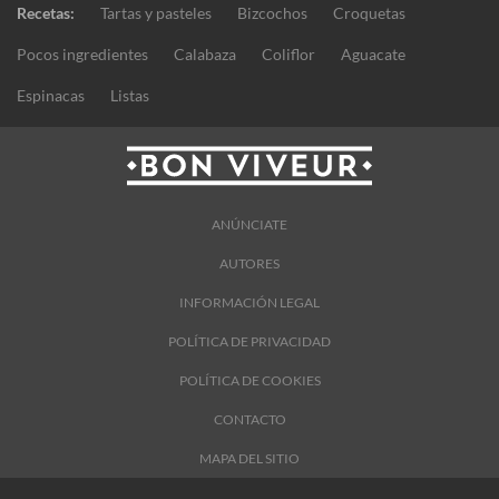
Recetas:
Tartas y pasteles
Bizcochos
Croquetas
Pocos ingredientes
Calabaza
Coliflor
Aguacate
Espinacas
Listas
ANÚNCIATE
AUTORES
INFORMACIÓN LEGAL
POLÍTICA DE PRIVACIDAD
POLÍTICA DE COOKIES
CONTACTO
MAPA DEL SITIO