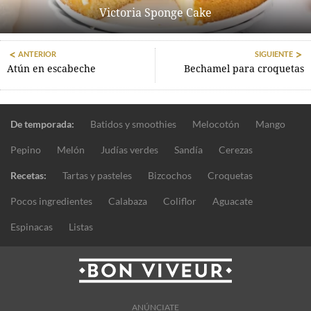
Victoria Sponge Cake
ANTERIOR
SIGUIENTE
Atún en escabeche
Bechamel para croquetas
De temporada:
Batidos y smoothies
Melocotón
Mango
Pepino
Melón
Judías verdes
Sandía
Cerezas
Recetas:
Tartas y pasteles
Bizcochos
Croquetas
Pocos ingredientes
Calabaza
Coliflor
Aguacate
Espinacas
Listas
ANÚNCIATE