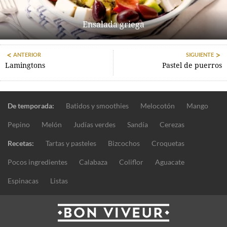
Ensalada griega
ANTERIOR
SIGUIENTE
Lamingtons
Pastel de puerros
De temporada:
Batidos y smoothies
Melocotón
Mango
Pepino
Melón
Judías verdes
Sandía
Cerezas
Recetas:
Tartas y pasteles
Bizcochos
Croquetas
Pocos ingredientes
Calabaza
Coliflor
Aguacate
Espinacas
Listas