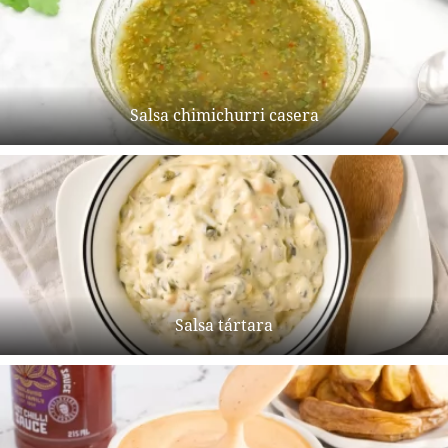
Salsa chimichurri casera
Salsa tártara