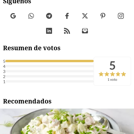
Síguenos
Resumen de votos
5
5
4
3
2
1 voto
1
Recomendados