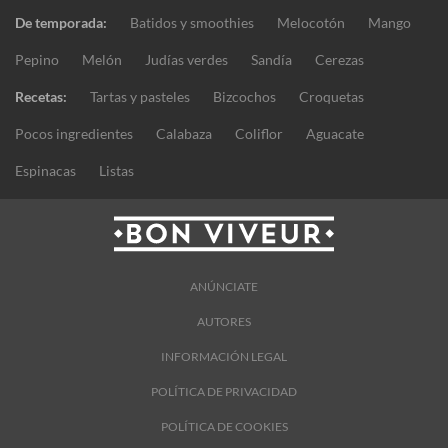
De temporada:
Batidos y smoothies
Melocotón
Mango
Pepino
Melón
Judías verdes
Sandía
Cerezas
Recetas:
Tartas y pasteles
Bizcochos
Croquetas
Pocos ingredientes
Calabaza
Coliflor
Aguacate
Espinacas
Listas
ANÚNCIATE
AUTORES
INFORMACIÓN LEGAL
POLÍTICA DE PRIVACIDAD
POLÍTICA DE COOKIES