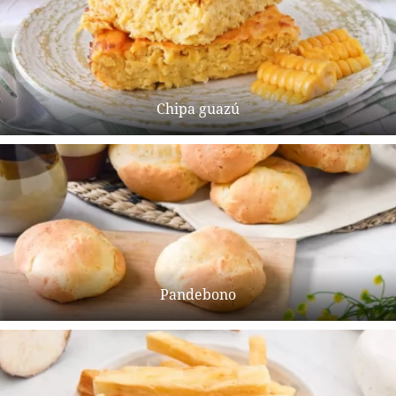
Chipa guazú
Pandebono