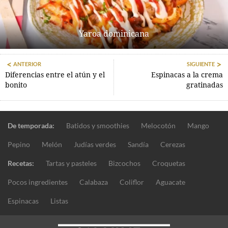
Yaroa dominicana
ANTERIOR
SIGUIENTE
Diferencias entre el atún y el
Espinacas a la crema
bonito
gratinadas
De temporada:
Batidos y smoothies
Melocotón
Mango
Pepino
Melón
Judías verdes
Sandía
Cerezas
Recetas:
Tartas y pasteles
Bizcochos
Croquetas
Pocos ingredientes
Calabaza
Coliflor
Aguacate
Espinacas
Listas