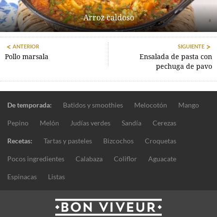
Arroz caldoso
ANTERIOR
SIGUIENTE
Pollo marsala
Ensalada de pasta con
pechuga de pavo
De temporada:
Batidos y smoothies
Melocotón
Mango
Pepino
Melón
Judías verdes
Sandía
Cerezas
Recetas:
Tartas y pasteles
Bizcochos
Croquetas
Pocos ingredientes
Calabaza
Coliflor
Aguacate
Espinacas
Listas