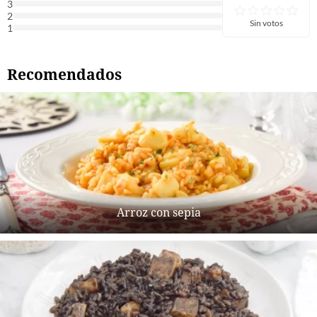
3
2
Sin votos
1
Recomendados
Arroz con sepia