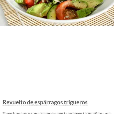
Revuelto de espárragos trigueros
Unos huevos y unos espárragos trigueros te apañan una