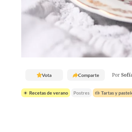
Vota
Comparte
Por
Sofí
☀️
Recetas de verano
Postres
🍰
Tartas y pastel