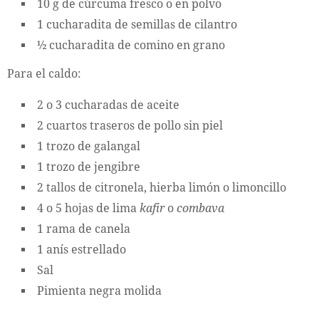
10 g de cúrcuma fresco o en polvo
1 cucharadita de semillas de cilantro
½ cucharadita de comino en grano
Para el caldo:
2 o 3 cucharadas de aceite
2 cuartos traseros de pollo sin piel
1 trozo de galangal
1 trozo de jengibre
2 tallos de citronela, hierba limón o limoncillo
4 o 5 hojas de lima
kafir
o
combava
1 rama de canela
1 anís estrellado
Sal
Pimienta negra molida