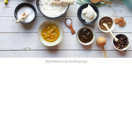
@pandebroa.by.monikaprego