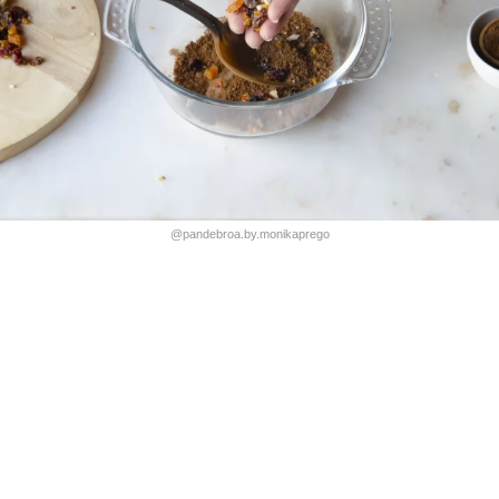
@pandebroa.by.monikaprego