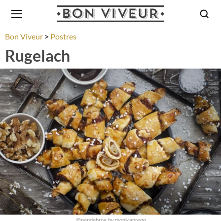
Bon Viveur
Postres
Rugelach
@pandebroa.by.monikaprego