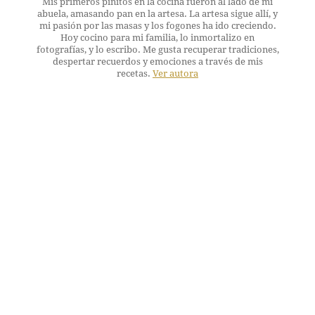
Mis primeros pinitos en la cocina fueron al lado de mi
abuela, amasando pan en la artesa. La artesa sigue allí, y
mi pasión por las masas y los fogones ha ido creciendo.
Hoy cocino para mi familia, lo inmortalizo en
fotografías, y lo escribo. Me gusta recuperar tradiciones,
despertar recuerdos y emociones a través de mis
recetas.
Ver autora