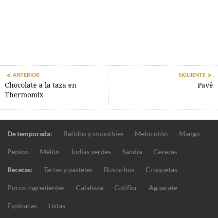
ANTERIOR
SIGUIENTE
Chocolate a la taza en
Pavê
Thermomix
De temporada:
Batidos y smoothies
Melocotón
Mango
Pepino
Melón
Judías verdes
Sandía
Cerezas
Recetas:
Tartas y pasteles
Bizcochos
Croquetas
Pocos ingredientes
Calabaza
Coliflor
Aguacate
Espinacas
Listas