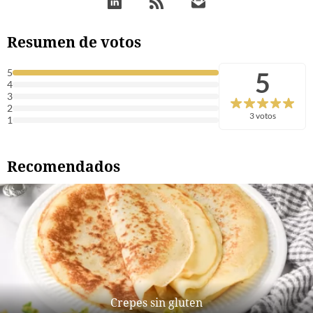
Resumen de votos
5
5
4
3
2
3 votos
1
Recomendados
Crepes sin gluten