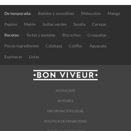
De temporada:
Batidos y smoothies
Melocotón
Mango
Pepino
Melón
Judías verdes
Sandía
Cerezas
Recetas:
Tartas y pasteles
Bizcochos
Croquetas
Pocos ingredientes
Calabaza
Coliflor
Aguacate
Espinacas
Listas
ANÚNCIATE
AUTORES
INFORMACIÓN LEGAL
POLÍTICA DE PRIVACIDAD