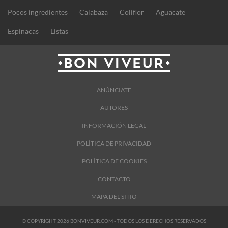
Pocos ingredientes
Calabaza
Coliflor
Aguacate
Espinacas
Listas
ANÚNCIATE
AUTORES
INFORMACIÓN LEGAL
POLÍTICA DE PRIVACIDAD
POLÍTICA DE COOKIES
CONTACTO
MAPA DEL SITIO
© COPYRIGHT 2026 BONVIVEUR.COM - TODOS LOS DERECHOS RESERVADOS