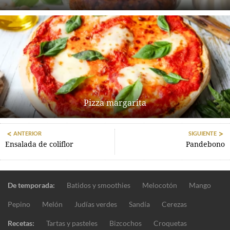
Pizza margarita
ANTERIOR
SIGUIENTE
Ensalada de coliflor
Pandebono
De temporada:
Batidos y smoothies
Melocotón
Mango
Pepino
Melón
Judías verdes
Sandía
Cerezas
Recetas:
Tartas y pasteles
Bizcochos
Croquetas