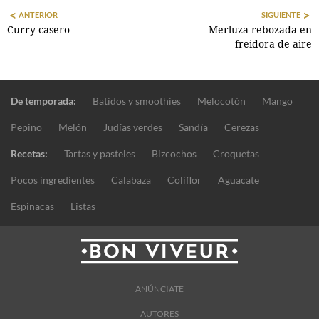
ANTERIOR
SIGUIENTE
Curry casero
Merluza rebozada en
freidora de aire
De temporada:
Batidos y smoothies
Melocotón
Mango
Pepino
Melón
Judías verdes
Sandía
Cerezas
Recetas:
Tartas y pasteles
Bizcochos
Croquetas
Pocos ingredientes
Calabaza
Coliflor
Aguacate
Espinacas
Listas
ANÚNCIATE
AUTORES