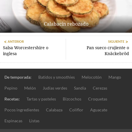
Calabacín rebozado
ANTERIOR
SIGUIENTE
Salsa Worcestershire o
Pan sueco crujiente o
inglesa
Knäckebröd
De temporada:
Batidos y smoothies
Melocotón
Mango
Pepino
Melón
Judías verdes
Sandía
Cerezas
Recetas:
Tartas y pasteles
Bizcochos
Croquetas
Pocos ingredientes
Calabaza
Coliflor
Aguacate
Espinacas
Listas