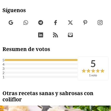
Síguenos
Resumen de votos
5
5
4
3
2
1 voto
1
Otras recetas sanas y sabrosas con
coliflor