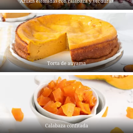
Azukis estofadas con calabaza y verduras
Torta de auyama
Calabaza confitada