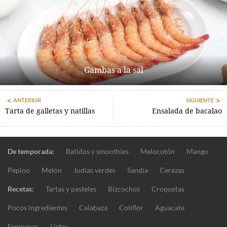
Gambas a la sal
ANTERIOR
SIGUIENTE
Tarta de galletas y natillas
Ensalada de bacalao
De temporada:
Batidos y smoothies
Melocotón
Mango
Pepino
Melón
Judías verdes
Sandía
Cerezas
Recetas:
Tartas y pasteles
Bizcochos
Croquetas
Pocos ingredientes
Calabaza
Coliflor
Aguacate
Espinacas
Listas