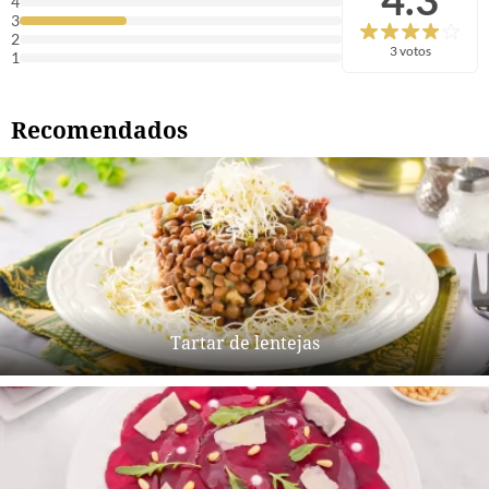
4
3
2
3 votos
1
Recomendados
Tartar de lentejas