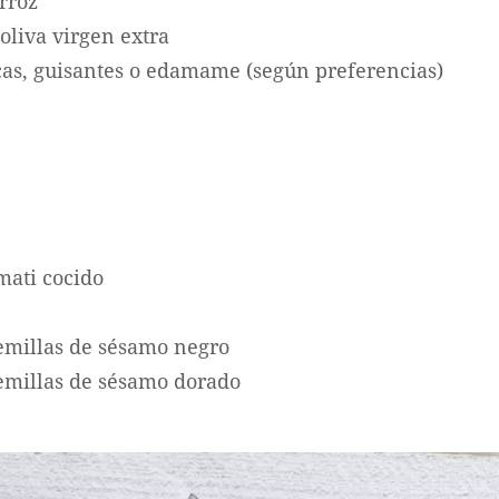
rroz
oliva virgen extra
cas, guisantes o edamame (según preferencias)
mati cocido
semillas de sésamo negro
semillas de sésamo dorado