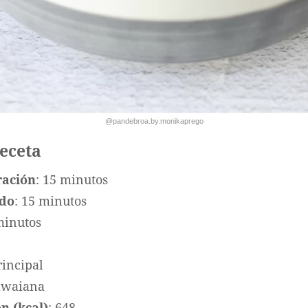
@pandebroa.by.monikaprego
receta
ración
: 15 minutos
ado
: 15 minutos
minutos
rincipal
awaiana
n (kcal)
: 648