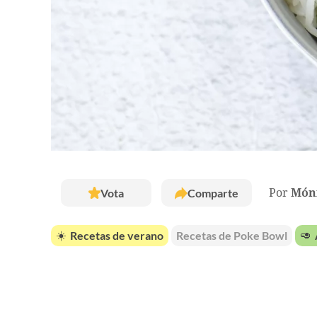
Vota
Comparte
Por
Móni
☀️
Recetas de verano
Recetas de Poke Bowl
🥑