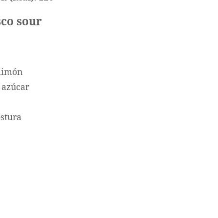
sco sour
limón
 azúcar
ostura