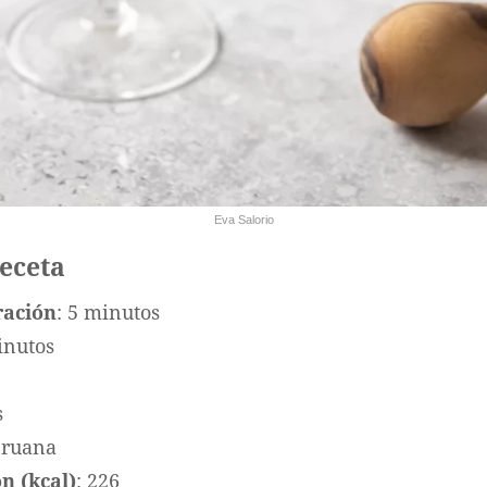
Eva Salorio
receta
ración
: 5 minutos
inutos
s
eruana
n (kcal)
: 226