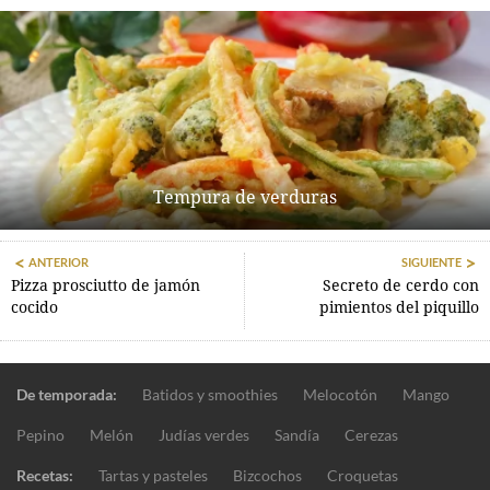
Tempura de verduras
ANTERIOR
SIGUIENTE
Pizza prosciutto de jamón
Secreto de cerdo con
cocido
pimientos del piquillo
De temporada:
Batidos y smoothies
Melocotón
Mango
Pepino
Melón
Judías verdes
Sandía
Cerezas
Recetas:
Tartas y pasteles
Bizcochos
Croquetas