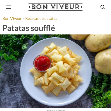
Bon Viveur
Recetas de patatas
Patatas soufflé
Damián Serrano