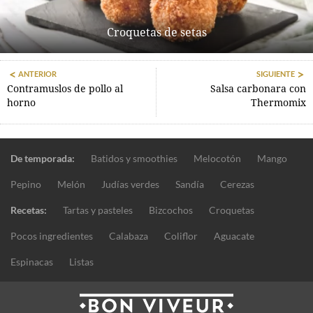
Croquetas de setas
ANTERIOR
SIGUIENTE
Contramuslos de pollo al
Salsa carbonara con
horno
Thermomix
De temporada:
Batidos y smoothies
Melocotón
Mango
Pepino
Melón
Judías verdes
Sandía
Cerezas
Recetas:
Tartas y pasteles
Bizcochos
Croquetas
Pocos ingredientes
Calabaza
Coliflor
Aguacate
Espinacas
Listas