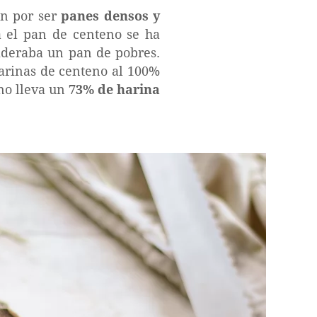
an por ser
panes densos y
a el pan de centeno se ha
ideraba un pan de pobres.
arinas de centeno al 100%
eno lleva un
73% de harina