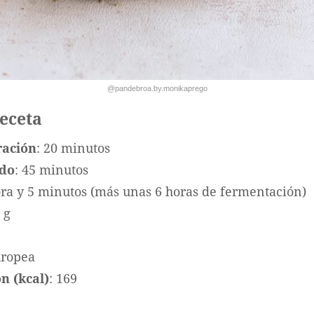
@pandebroa.by.monikaprego
receta
ración
: 20 minutos
ado
: 45 minutos
ora y 5 minutos (más unas 6 horas de fermentación)
 g
uropea
n (kcal)
: 169