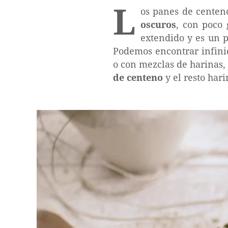
L
os panes de centeno
oscuros
, con poco
extendido y es un 
Podemos encontrar infini
o con mezclas de harinas,
de centeno
y el resto har