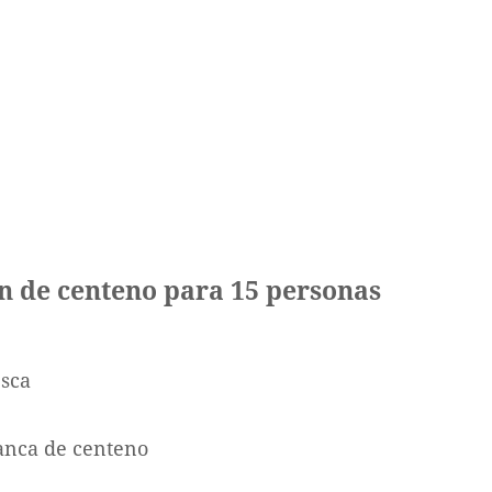
an de centeno para 15 personas
esca
lanca de centeno