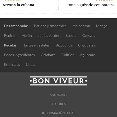
Arroz a la cubana
Conejo guisado con patatas
De temporada:
Batidos y smoothies
Melocotón
Mango
Pepino
Melón
Judías verdes
Sandía
Cerezas
Recetas:
Tartas y pasteles
Bizcochos
Croquetas
Pocos ingredientes
Calabaza
Coliflor
Aguacate
Espinacas
Listas
ANÚNCIATE
AUTORES
INFORMACIÓN LEGAL