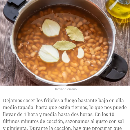
Damián Serrano
Dejamos cocer los frijoles a fuego bastante bajo en olla
medio tapada, hasta que estén tiernos, lo que nos puede
llevar de 1 hora y media hasta dos horas. En los 10
últimos minutos de cocción, sazonamos al gusto con sal
y pimienta. Durante la cocción, hay que procurar que