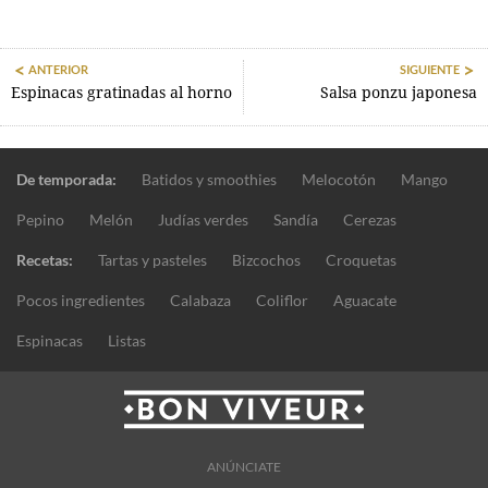
ANTERIOR
SIGUIENTE
Espinacas gratinadas al horno
Salsa ponzu japonesa
De temporada:
Batidos y smoothies
Melocotón
Mango
Pepino
Melón
Judías verdes
Sandía
Cerezas
Recetas:
Tartas y pasteles
Bizcochos
Croquetas
Pocos ingredientes
Calabaza
Coliflor
Aguacate
Espinacas
Listas
ANÚNCIATE