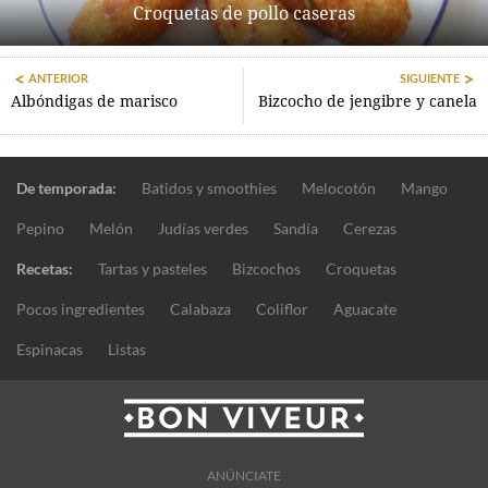
Croquetas de pollo caseras
ANTERIOR
SIGUIENTE
Albóndigas de marisco
Bizcocho de jengibre y canela
De temporada:
Batidos y smoothies
Melocotón
Mango
Pepino
Melón
Judías verdes
Sandía
Cerezas
Recetas:
Tartas y pasteles
Bizcochos
Croquetas
Pocos ingredientes
Calabaza
Coliflor
Aguacate
Espinacas
Listas
ANÚNCIATE