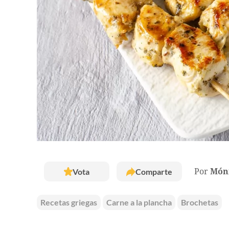
Vota
Comparte
Por
Móni
Recetas griegas
Carne a la plancha
Brochetas