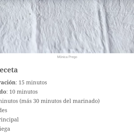
Mónica Prego
receta
ración
: 15 minutos
ado
: 10 minutos
minutos (más 30 minutos del marinado)
des
rincipal
riega