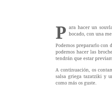
P
ara hacer un souvl
bocado, con una mez
Podemos prepararlo con di
podemos hacer las broch
tendrán que estar previa
A continuación, os conta
salsa griega tazatziki y 
como más os guste.