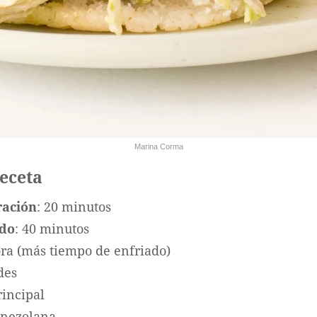
Marina Corma
receta
ración
: 20 minutos
ado
: 40 minutos
ora (más tiempo de enfriado)
des
rincipal
enezolana