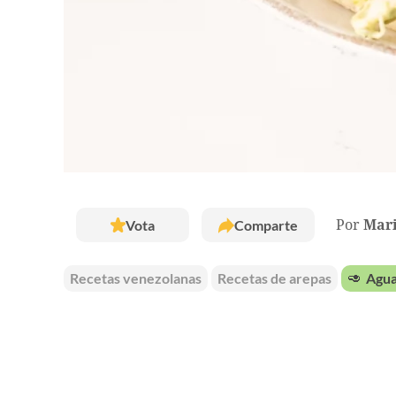
Vota
Comparte
Por
Mar
Recetas venezolanas
Recetas de arepas
🥑
Agua