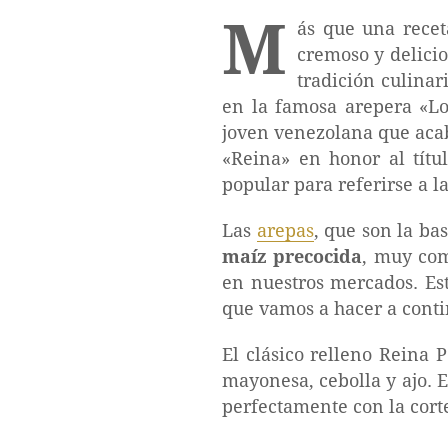
M
ás que una recet
cremoso y delicio
tradición culina
en la famosa arepera «Lo
joven venezolana que aca
«Reina» en honor al títu
popular para referirse a 
Las
arepas
, que son la ba
maíz precocida
, muy com
en nuestros mercados. Est
que vamos a hacer a conti
El clásico relleno Reina
mayonesa, cebolla y ajo. E
perfectamente con la corte