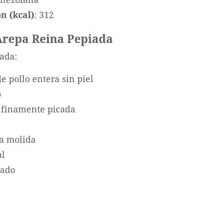
n (kcal)
: 312
 Arepa Reina Pepiada
iada:
e pollo entera sin piel
o
 finamente picada
ta molida
al
lado