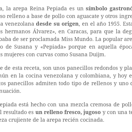
a, la arepa Reina Pepiada es un
símbolo gastron
so relleno a base de pollo con aguacate y otros ingr
ria venezolana
desde su origen
, en el año 1955. Es
s hermanos Álvarez», en Caracas, para que la de
baba de ser proclamada Miss Mundo. La popular are
lo de Susana y «Pepiada» porque en aquella époc
las mujeres con curvas como Susana Duijm.
se de esta receta, son unos panecillos redondos y pl
ún en la cocina venezolana y colombiana, y hoy e
os panecillos admiten todo tipo de rellenos y uno 
nuación.
 Pepiada está hecho con una mezcla cremosa de pol
l resultado es
un relleno fresco, jugoso
y con una t
za crujiente de la arepa recién cocinada.