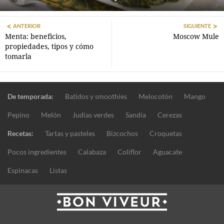
ANTERIOR
SIGUIENTE
Menta: beneficios,
Moscow Mule
propiedades, tipos y cómo
tomarla
De temporada:
Batidos y smoothies
Melocotón
Mango
Pepino
Melón
Judías verdes
Sandía
Cerezas
Recetas:
Tartas y pasteles
Bizcochos
Croquetas
Pocos ingredientes
Calabaza
Coliflor
Aguacate
Espinacas
Listas