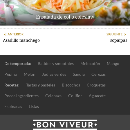
Ensalada de col o coleslaw
ANTERIOR
SIGUIENTE
Asadillo manchego
Sopaipas
De temporada:
Batidos y smoothies
Melocotón
Mango
Pepino
Melón
Judías verdes
Sandía
Cerezas
Recetas:
Tartas y pasteles
Bizcochos
Croquetas
Pocos ingredientes
Calabaza
Coliflor
Aguacate
Espinacas
Listas