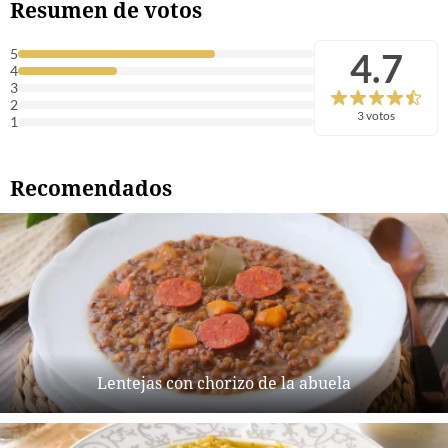
Resumen de votos
4.7
5
4
3
2
3 votos
1
Recomendados
Lentejas con chorizo de la abuela