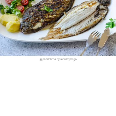
@pandebroa.by.monikaprego