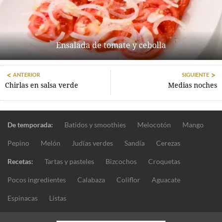
Ensalada de tomate y cebolla
ANTERIOR
SIGUIENTE
Chirlas en salsa verde
Medias noches
De temporada:
Batidos y smoothies
Melocotón
Mango
Pepino
Melón
Judías verdes
Sandía
Cerezas
Recetas:
Tartas y pasteles
Bizcochos
Croquetas
Pocos ingredientes
Calabaza
Coliflor
Aguacate
Espinacas
Listas