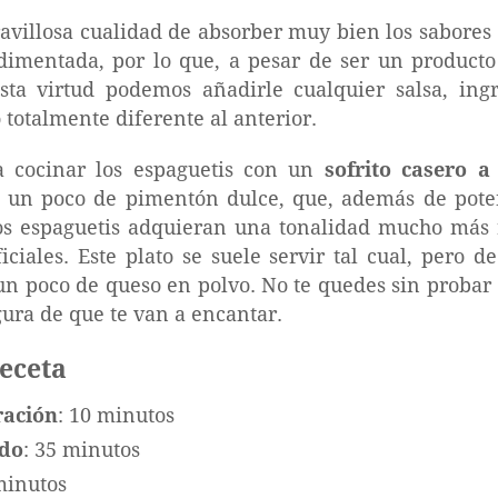
ravillosa cualidad de absorber muy bien los sabores
dimentada, por lo que, a pesar de ser un producto
esta virtud podemos añadirle cualquier salsa, ing
totalmente diferente al anterior.
a cocinar los espaguetis con un
sofrito casero 
n un poco de pimentón dulce, que, además de potenc
s espaguetis adquieran una tonalidad mucho más r
ificiales. Este plato se suele servir tal cual, pero
n poco de queso en polvo. No te quedes sin probar e
gura de que te van a encantar.
receta
ración
: 10 minutos
ado
: 35 minutos
minutos