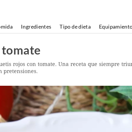
omida
Ingredientes
Tipo de dieta
Equipamient
n tomate
etis rojos con tomate. Una receta que siempre triun
in pretensiones.