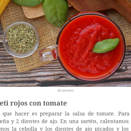
@Latoneira
ti rojos con tomate
que hacer es preparar la salsa de tomate. Para
eña y 2 dientes de ajo. En una sartén, calentamos 
imos la cebolla y los dientes de ajo picados y l