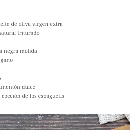
eite de oliva virgen extra
atural triturado
ta negra molida
égano
s
pimentón dulce
 cocción de los espaguetis