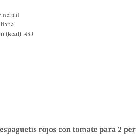
rincipal
taliana
n (kcal)
: 459
 espaguetis rojos con tomate para 2 pe