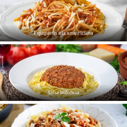
Espaguetis a la amatriciana
Salsa boloñesa