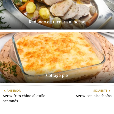
Redondo de ternera al horno
Cottage pie
ANTERIOR
SIGUIENTE
Arroz frito chino al estilo
Arroz con alcachofas
cantonés