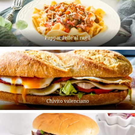
Pappardelle al ragú
Chivito valenciano