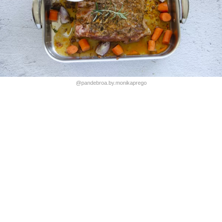
@pandebroa.by.monikaprego