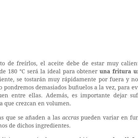
 de freírlos, el aceite debe de estar muy calie
e 180 °C será la ideal para obtener
una fritura u
liente, se tostarán muy rápidamente por fuera y no
no pondremos demasiados buñuelos a la vez, para evit
en entre ellas. Además, es importante dejar sufi
ra que crezcan en volumen.
ias que se añaden a las
accras
pueden variar en func
os de dichos ingredientes.