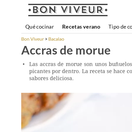
Qué cocinar
Recetas verano
Tipo de c
Bon Viveur
Bacalao
Accras de morue
Las accras de morue son unos buñuelos d
picantes por dentro. La receta se hace 
sabores deliciosa.