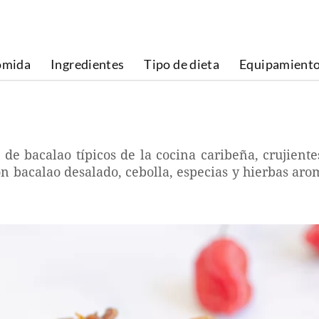
omida
Ingredientes
Tipo de dieta
Equipamient
e bacalao típicos de la cocina caribeña, crujiente
con bacalao desalado, cebolla, especias y hierbas ar