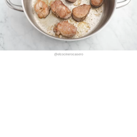
@elcocinerocasero