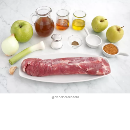
@elcocinerocasero