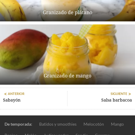
Granizado de plátano
Granizado de mango
ANTERIOR
SIGUIENTE
Sabayón
Salsa barbacoa
De temporada:
Batidos y smoothies
Melocotón
Mango