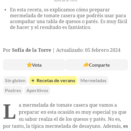
Sofía de la Torre
En esta receta, os explicamos cómo preparar
mermelada de tomate casera que podréis usar para
acompañar una tabla de quesos o patés. Es muy fácil
de hacer y el resultado es fantástico.
Por
Sofía de la Torre
Actualizado: 05 febrero 2024
Vota
Comparte
Sin gluten
☀️
Recetas de verano
Mermeladas
Postres
Aperitivos
L
a mermelada de tomate casera que vamos a
preparar en esta ocasión es muy especial ya que
su sabor realza el de los quesos y patés. No es,
por tanto, la típica mermelada de desayuno. Además,
es