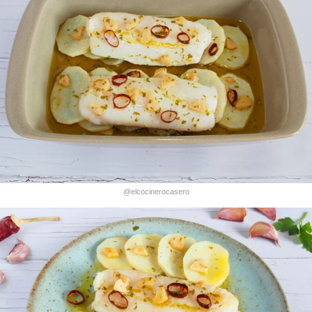
@elcocinerocasero