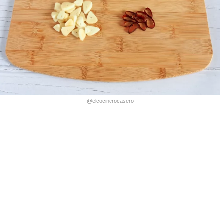
@elcocinerocasero