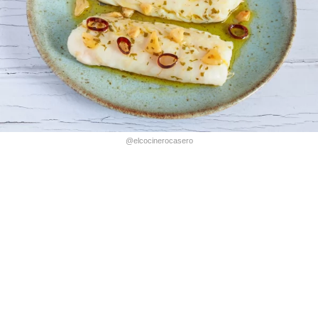
@elcocinerocasero