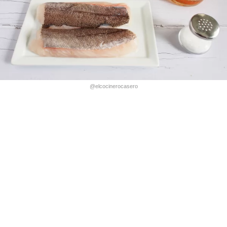
@elcocinerocasero