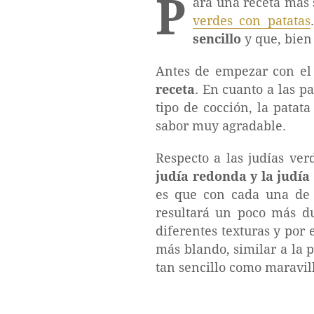
P
ara una receta más
verdes con patatas
sencillo
y que, bien
Antes de empezar con el
receta
. En cuanto a las p
tipo de cocción, la patat
sabor muy agradable.
Respecto a las judías ve
judía redonda y la judía
es que con cada una de e
resultará un poco más du
diferentes texturas y por 
más blando, similar a la p
tan sencillo como maravil