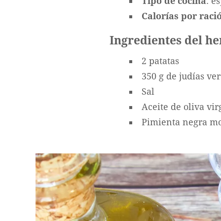
Tipo
de
cocina
: e
Calorías
por
raci
Ingredientes del he
2 patatas
350 g de judías ve
Sal
Aceite de oliva vir
Pimienta negra mo