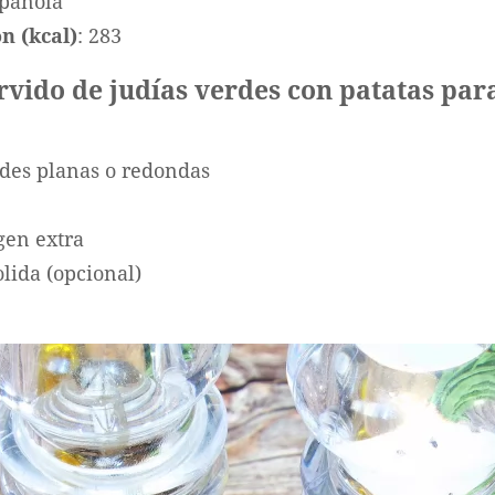
spañola
ón
(kcal)
: 283
rvido de judías verdes con patatas par
rdes planas o redondas
gen extra
lida (opcional)