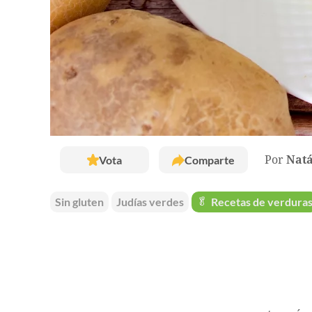
Vota
Comparte
Por
Natá
Sin gluten
Judías verdes
🥬
Recetas de verdura