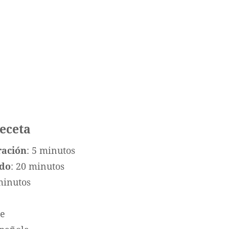
receta
ración
: 5 minutos
ado
: 20 minutos
minutos
te