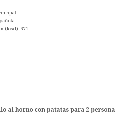
rincipal
spañola
n (kcal)
: 571
llo al horno con patatas para 2 persona