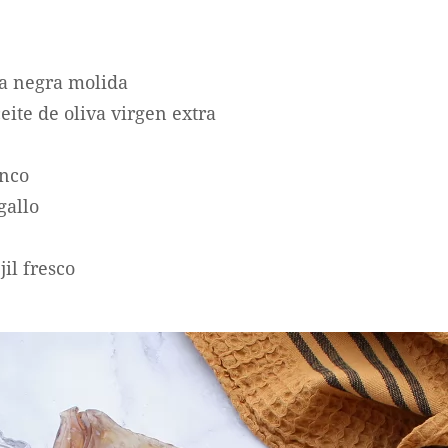
ta negra molida
eite de oliva virgen extra
anco
gallo
il fresco