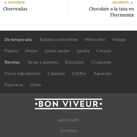
ANTERIOR
SIGUIENTE
Chorreadas
Chocolate a la taza en
Thermomix
De temporada:
Batidos y smoothies
Melocotón
Mango
Pepino
Melón
Judías verdes
Sandía
Cerezas
Recetas:
Tartas y pasteles
Bizcochos
Croquetas
Pocos ingredientes
Calabaza
Coliflor
Aguacate
Espinacas
Listas
ANÚNCIATE
AUTORES