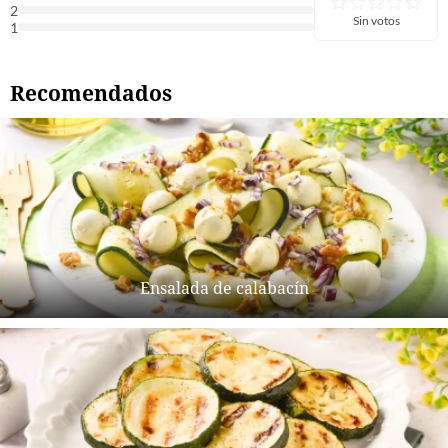
2
Sin votos
1
Recomendados
Ensalada de calabacín