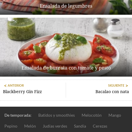
Ensalada de legumbres
Ensalada de burrata con tomate y pesto
ANTERIOR
SIGUIENTE
Blackberry Gin Fizz
Bacalao con nata
De temporada:
Batidos y smoothies
Melocotón
Mango
Pepino
Melón
Judías verdes
Sandía
Cerezas